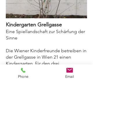
Kindergarten Grellgasse
Eine Spiellandschaft zur Schärfung der
Sinne
Die Wiener Kinderfreunde betreiben in
der Grellgasse in Wien 21 einen
Kindergarten, für den drei,
unterschiedlichen Altersstufen zur
Verfügung stehende Außenbereiche
Phone
Email
entwickelt wurden.
In die Neukonzeption und
Neuerrichtung dieses Kindergartens
fließen die neuesten pädagogischen
Erkenntnisse ein. Dementsprechend
sieht das Freiraumkonzept eine alters-
und nutzungsgerechte Ausgestaltung
und Ausstattung mit unterschiedlichen